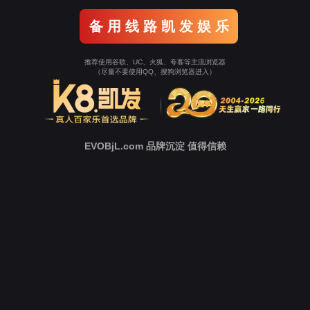
备 用 线 路 凯 发 娱 乐
推荐使用谷歌、UC、火狐、夸客等主流浏览器
（尽量不要使用QQ、搜狗浏览器进入）
EVOBjL.com 品牌沉淀 值得信赖