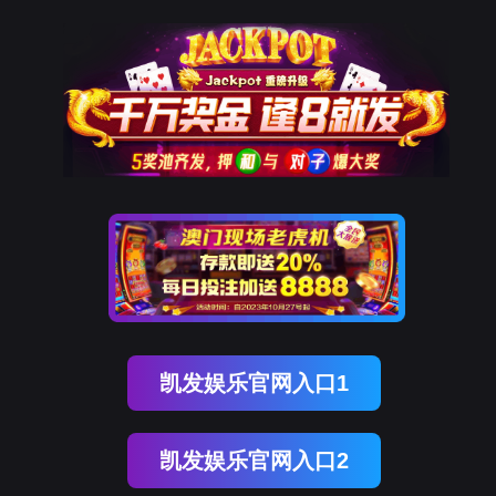
凯发娱乐官网入口1
凯发娱乐官网入口2